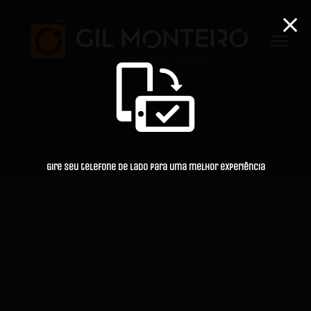
menu
Gire seu telefone de lado para uma melhor experiência