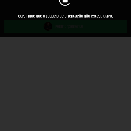
Certifique que o boqueio de orientação não esteja ativo.
Pedir Orçamento
Compartilhe
Clique nos cantos do álbum para folhear